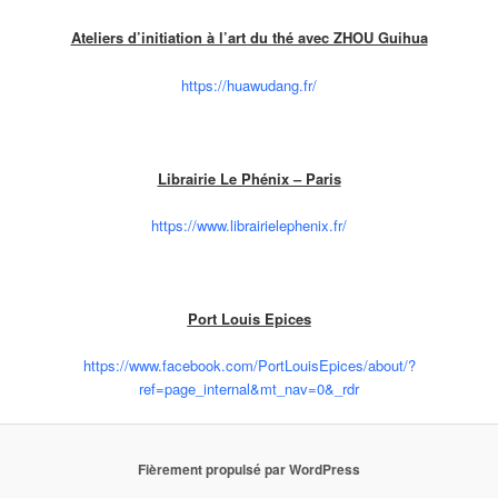
Ateliers d’initiation à l’art du thé avec ZHOU Guihua
https://huawudang.fr/
Librairie Le Phénix – Paris
https://www.librairielephenix.fr/
Port Louis Epices
https://www.facebook.com/PortLouisEpices/about/?
ref=page_internal&mt_nav=0&_rdr
Fièrement propulsé par WordPress