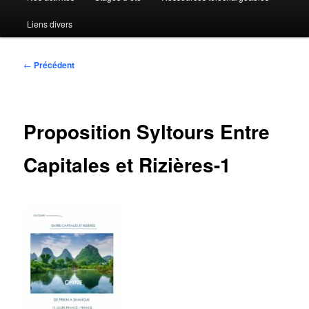
Liens divers
Navigation
←
Précédent
des
articles
Proposition Syltours Entre
Capitales et Rizières-1