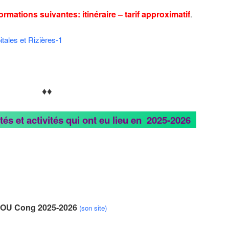
formations suivantes: itinéraire – tarif approximatif
.
tales et Rizières-1
♦♦
tés et activités qui ont eu lieu en 2025-2026
ZHOU Cong 2025-2026
(son site)