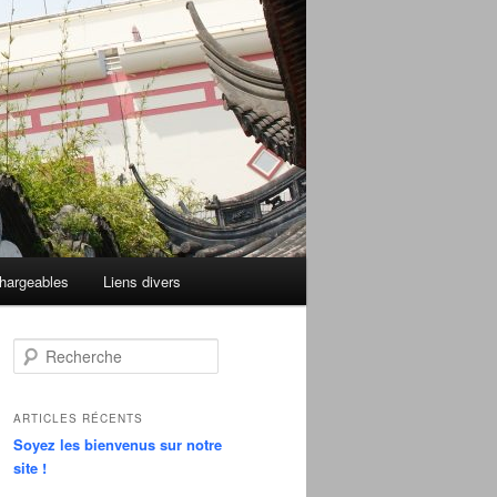
hargeables
Liens divers
R
e
c
h
ARTICLES RÉCENTS
e
Soyez les bienvenus sur notre
r
site !
c
h