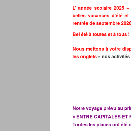
L’ année scolaire 2025 
belles vacances d’été e
rentrée de septembre 2026
Bel été à toutes et à tous !
Nous mettons à votre disp
les onglets
« nos activités
Notre voyage prévu au prin
« ENTRE CAPITALES ET
Toutes les places ont été 