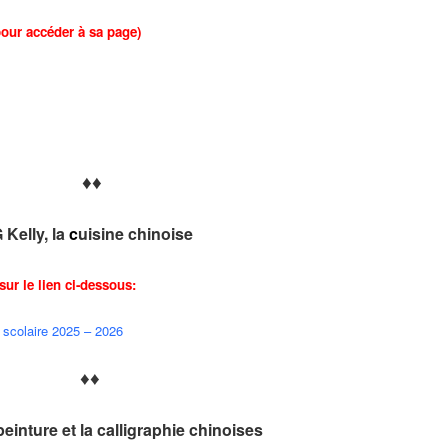
pour accéder à sa page)
♦♦
Kelly, la
c
uisine chinoise
sur le lien ci-dessous:
 scolaire 2025 – 2026
♦♦
einture et la calligraphie
chinoises