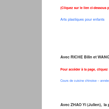
(Cliquez sur le lien ci-dessous 
Arts plastiques pour enfants
Avec RICHE Bilin et WANG 
Pour accéder à la page, cliquez 
Cours de cuisine chinoise – année
Avec ZHAO Yi (Julien), la p