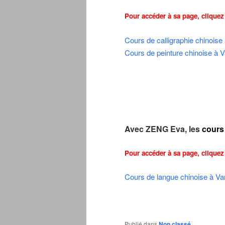
Pour accéder à sa page, cliquez 
Cours de calligraphie chinois
Cours de peinture chinoise à V
Avec ZENG Eva, les
cours
Pour accéder à sa page, cliquez 
Cours de langue chinoise à Va
Publié dans
Non classé