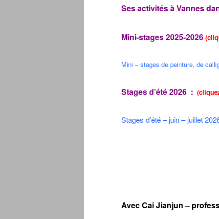
Ses activités à Vannes dan
Mini-stages 2025-2026
(cli
Mini – stages de peinture, de calli
Stages d’été
2026
:
(clique
Stages d’été – juin – juillet 202
Avec Cai Jianjun – profess